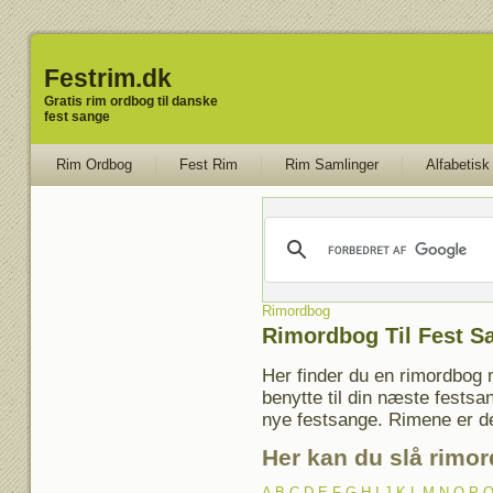
Festrim.dk
Gratis rim ordbog til danske
fest sange
Rim Ordbog
Fest Rim
Rim Samlinger
Alfabetisk
Rimordbog
Rimordbog Til Fest S
Her finder du en rimordbog 
benytte til din næste fests
nye festsange. Rimene er der
Her kan du slå rimor
A
B
C
D
E
F
G
H
I
J
K
L
M
N
O
P