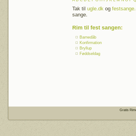
Tak til
ugle.dk
og
festsange
sange.
Rim til fest sangen
:
Barnedåb
Konfirmation
Bryllup
Føddseldag
Gratis Rim