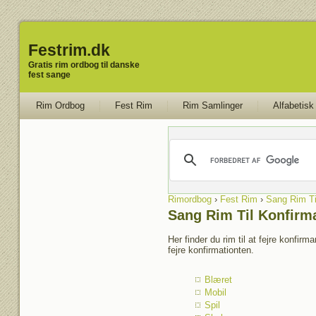
Festrim.dk
Gratis rim ordbog til danske
fest sange
Rim Ordbog
Fest Rim
Rim Samlinger
Alfabetisk
Rimordbog
›
Fest Rim
›
Sang Rim Ti
Sang Rim Til Konfirm
Her finder du rim til at fejre konfir
fejre konfirmationten.
Blæret
Mobil
Spil