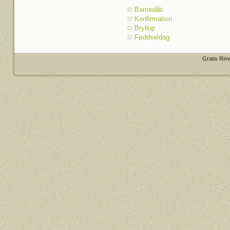
Barnedåb
Konfirmation
Bryllup
Føddseldag
Gratis Rim