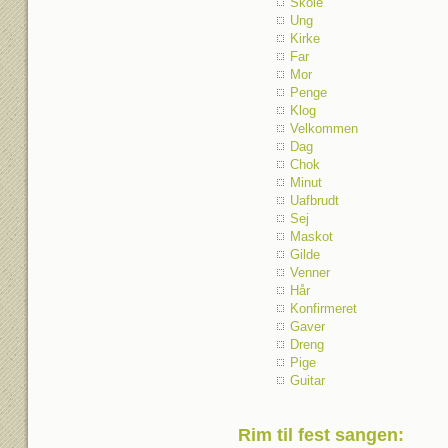
Skole
Ung
Kirke
Far
Mor
Penge
Klog
Velkommen
Dag
Chok
Minut
Uafbrudt
Sej
Maskot
Gilde
Venner
Hår
Konfirmeret
Gaver
Dreng
Pige
Guitar
Rim til fest sangen
: