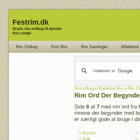
Festrim.dk
Gratis rim ordbog til danske
fest sange
Rim Ordbog
Fest Rim
Rim Samlinger
Alfabetisk
Rimordbog
›
Alfabetisk Rim
›
Rim Or
Rim Ord Der Begynde
Side
6
af
7
med rim ord fra 
rimene der begynder med bo
er særligt gode at bruge i d
Krystal
Kræ