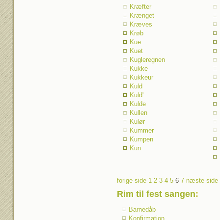
Kræfter
Krænget
Kræves
Krøb
Kue
Kuet
Kugleregnen
Kukke
Kukkeur
Kuld
Kuld'
Kulde
Kullen
Kulør
Kummer
Kumpen
Kun
forige side
1
2
3
4
5
6
7
næste side
Rim til fest sangen
:
Barnedåb
Konfirmation