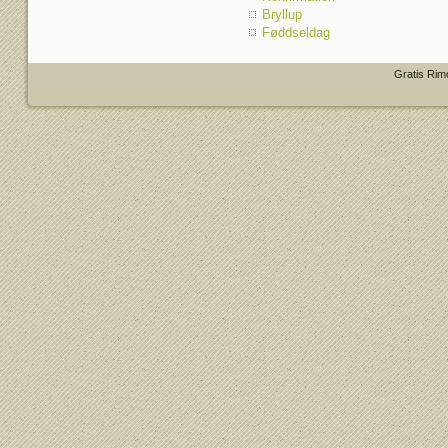
Bryllup
Føddseldag
Gratis Rim