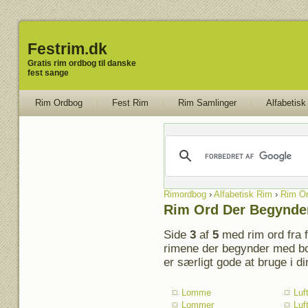
Festrim.dk
Gratis rim ordbog til danske
fest sange
Rim Ordbog
Fest Rim
Rim Samlinger
Alfabetisk
Rimordbog
›
Alfabetisk Rim
›
Rim Or
Rim Ord Der Begynde
Side
3
af
5
med rim ord fra 
rimene der begynder med bog
er særligt gode at bruge i d
Lomme
Luf
Lommer
Luf