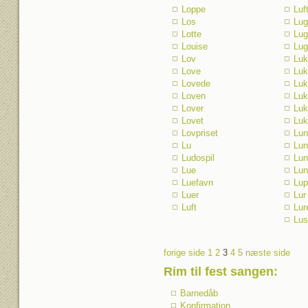
Loppe
Luf
Los
Lug
Lotte
Lug
Louise
Lug
Lov
Luk
Love
Luk
Lovede
Luk
Loven
Luk
Lover
Luk
Lovet
Luk
Lovpriset
Lun
Lu
Lun
Ludospil
Lun
Lue
Lun
Luefavn
Lup
Luer
Lur
Luft
Lur
Lus
forige side
1
2
3
4
5
næste side
Rim til fest sangen
:
Barnedåb
Konfirmation