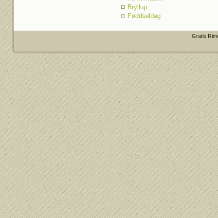
Bryllup
Føddseldag
Gratis Rim