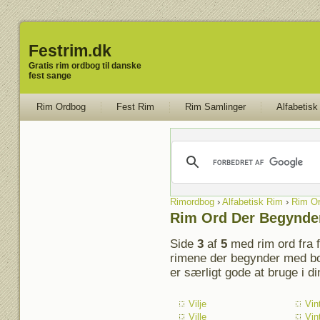
Festrim.dk
Gratis rim ordbog til danske
fest sange
Rim Ordbog
Fest Rim
Rim Samlinger
Alfabetisk
Rimordbog
›
Alfabetisk Rim
›
Rim Or
Rim Ord Der Begynde
Side
3
af
5
med rim ord fra 
rimene der begynder med bo
er særligt gode at bruge i d
Vilje
Vin
Ville
Vin