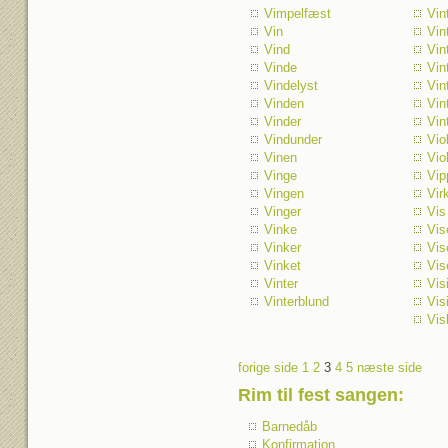
Vimpelfæst
Vin
Vin
Vin
Vind
Vin
Vinde
Vin
Vindelyst
Vin
Vinden
Vin
Vinder
Vin
Vindunder
Vio
Vinen
Vio
Vinge
Vip
Vingen
Vir
Vinger
Vis
Vinke
Vis
Vinker
Vis
Vinket
Vis
Vinter
Visi
Vinterblund
Visi
Vis
forige side
1
2
3
4
5
næste side
Rim til fest sangen
:
Barnedåb
Konfirmation