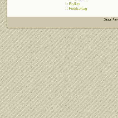
Bryllup
Føddseldag
Gratis Rim