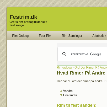
Festrim.dk
Gratis rim ordbog til danske
fest sange
Rim Ordbog
Fest Rim
Rim Samlinger
Alfabetisk
Rimordbog
›
Ord Der Rimer På Andr
Hvad Rimer På Andre
Her har du ord der rimer på andre. B
Vandre
Hverandre
Rim til fest sangen
: