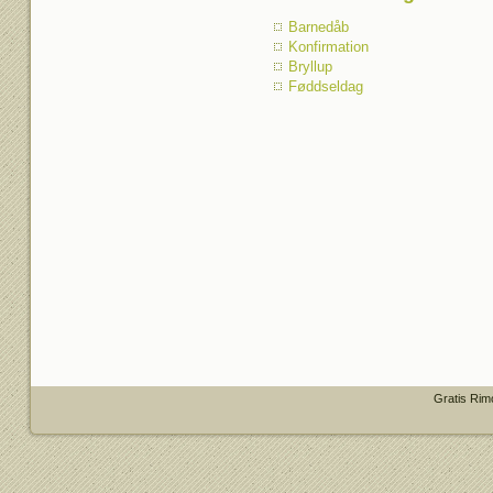
Barnedåb
Konfirmation
Bryllup
Føddseldag
Gratis Rim