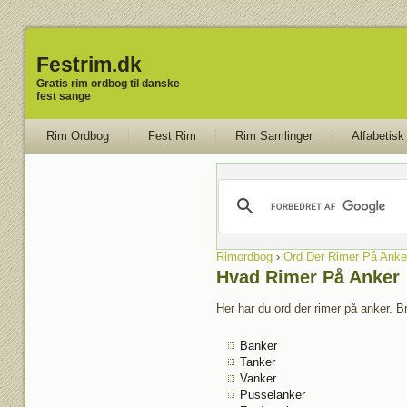
Festrim.dk
Gratis rim ordbog til danske
fest sange
Rim Ordbog
Fest Rim
Rim Samlinger
Alfabetisk
Rimordbog
›
Ord Der Rimer På Anke
Hvad Rimer På Anker
Her har du ord der rimer på anker. Br
Banker
Tanker
Vanker
Pusselanker