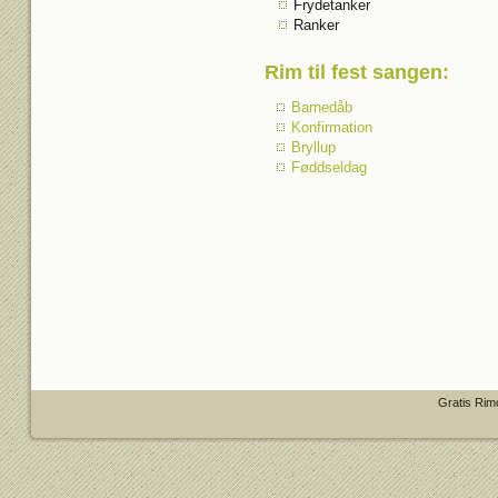
Frydetanker
Ranker
Rim til fest sangen
:
Barnedåb
Konfirmation
Bryllup
Føddseldag
Gratis Rim