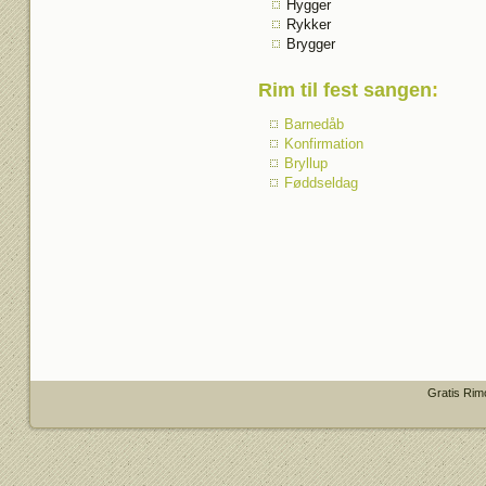
Hygger
Rykker
Brygger
Rim til fest sangen
:
Barnedåb
Konfirmation
Bryllup
Føddseldag
Gratis Rim