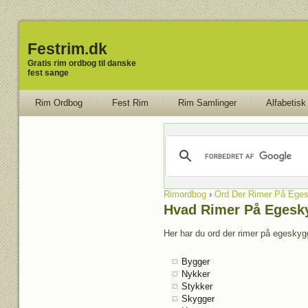
Festrim.dk
Gratis rim ordbog til danske
fest sange
Rim Ordbog
Fest Rim
Rim Samlinger
Alfabetisk
Rimordbog
›
Ord Der Rimer På Ege
Hvad Rimer På Egesk
Her har du ord der rimer på egeskygg
Bygger
Nykker
Stykker
Skygger