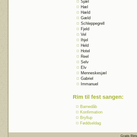
Sjæl
Hæl
Hæld
Gæld
Schleppegrell
Fjeld
Vel
Ihjel
Held
Hotel
Reel
Selv
Elv
Menneskesjæl
Gabriel
Immanuel
Rim til fest sangen
:
Barnedåb
Konfirmation
Bryllup
Føddseldag
Gratis Rim