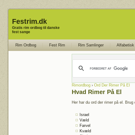
Festrim.dk
Gratis rim ordbog til danske
fest sange
Rim Ordbog
Fest Rim
Rim Samlinger
Alfabetisk
Rimordbog
›
Ord Der Rimer På El
Hvad Rimer På El
Her har du ord der rimer på el. Brug 
Israel
Væld
Farvel
Kvæld