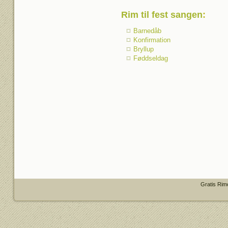
Rim til fest sangen
:
Barnedåb
Konfirmation
Bryllup
Føddseldag
Gratis Rim