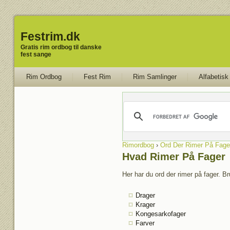
Festrim.dk
Gratis rim ordbog til danske
fest sange
Rim Ordbog
Fest Rim
Rim Samlinger
Alfabetisk
Rimordbog
›
Ord Der Rimer På Fage
Hvad Rimer På Fager
Her har du ord der rimer på fager. Br
Drager
Krager
Kongesarkofager
Farver