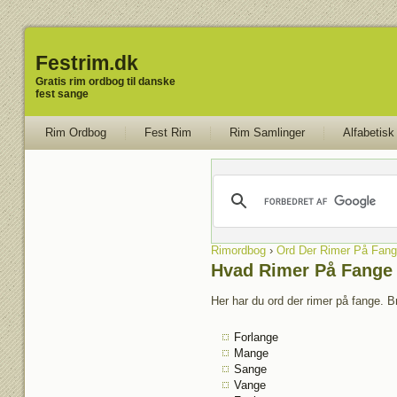
Festrim.dk
Gratis rim ordbog til danske
fest sange
Rim Ordbog
Fest Rim
Rim Samlinger
Alfabetisk
Rimordbog
›
Ord Der Rimer På Fang
Hvad Rimer På Fange
Her har du ord der rimer på fange. B
Forlange
Mange
Sange
Vange