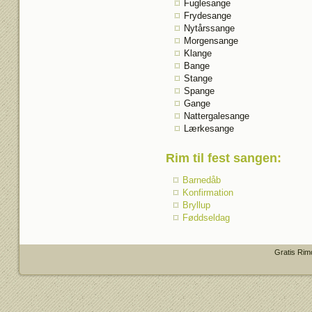
Fuglesange
Frydesange
Nytårssange
Morgensange
Klange
Bange
Stange
Spange
Gange
Nattergalesange
Lærkesange
Rim til fest sangen
:
Barnedåb
Konfirmation
Bryllup
Føddseldag
Gratis Rim