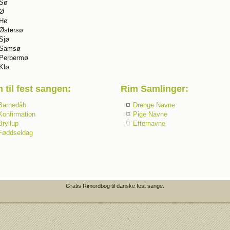
Sø
Ø
Hø
Østersø
Sjø
Samsø
Perbermø
Klø
 til fest sangen
:
Rim Samlinger
:
Barnedåb
Drenge Navne
Konfirmation
Pige Navne
Bryllup
Efternavne
Føddseldag
Gratis Rimordbog til danske fest sange.