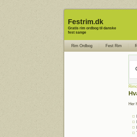
Festrim.dk
Gratis rim ordbog til danske
fest sange
Rim Ordbog
Fest Rim
R
Rimo
Hv
Her h