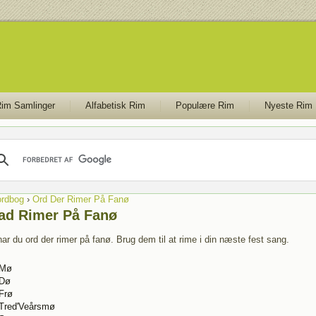
im Samlinger
Alfabetisk Rim
Populære Rim
Nyeste Rim
rdbog
›
Ord Der Rimer På Fanø
ad Rimer På Fanø
ar du ord der rimer på fanø. Brug dem til at rime i din næste fest sang.
Mø
Dø
Frø
Tred'Veårsmø