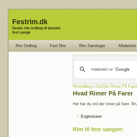
Festrim.dk
Gratis rim ordbog til danske
fest sange
Rim Ordbog
Fest Rim
Rim Samlinger
Alfabetisk
Rimordbog
›
Ord Der Rimer På Fare
Hvad Rimer På Farer
Her har du ord der rimer på farer. Br
Engleskarer
Rim til fest sangen
: