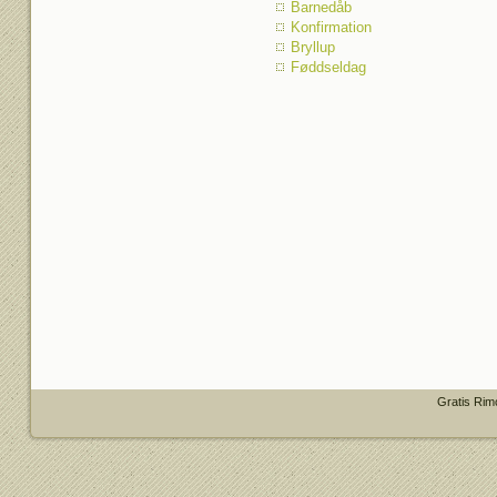
Barnedåb
Konfirmation
Bryllup
Føddseldag
Gratis Rim