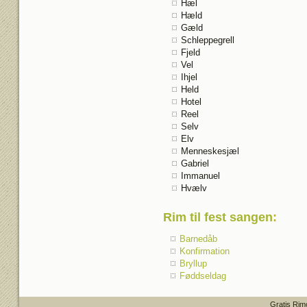
Hæl
Hæld
Gæld
Schleppegrell
Fjeld
Vel
Ihjel
Held
Hotel
Reel
Selv
Elv
Menneskesjæl
Gabriel
Immanuel
Hvælv
Rim til fest sangen
:
Barnedåb
Konfirmation
Bryllup
Føddseldag
Gratis Rim