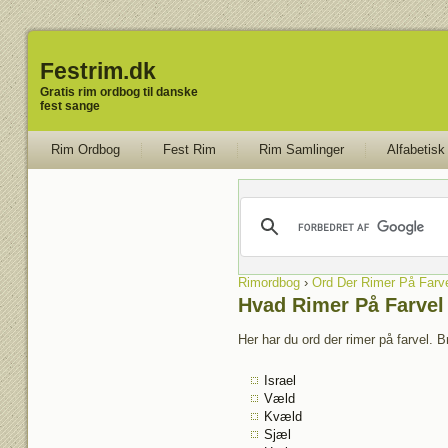
Festrim.dk
Gratis rim ordbog til danske
fest sange
Rim Ordbog
Fest Rim
Rim Samlinger
Alfabetisk
Rimordbog
›
Ord Der Rimer På Farv
Hvad Rimer På Farvel
Her har du ord der rimer på farvel. B
Israel
Væld
Kvæld
Sjæl