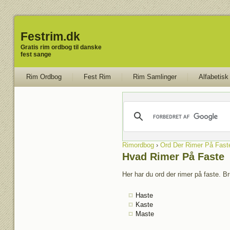
Festrim.dk
Gratis rim ordbog til danske
fest sange
Rim Ordbog
Fest Rim
Rim Samlinger
Alfabetisk
Rimordbog
›
Ord Der Rimer På Fast
Hvad Rimer På Faste
Her har du ord der rimer på faste. Br
Haste
Kaste
Maste