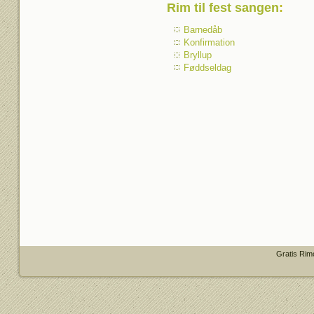
Rim til fest sangen
:
Barnedåb
Konfirmation
Bryllup
Føddseldag
Gratis Rim