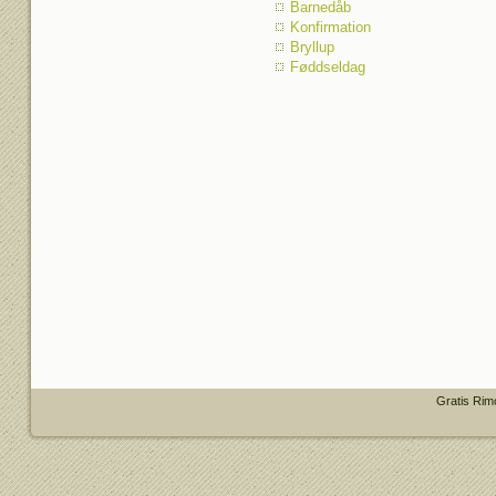
Barnedåb
Konfirmation
Bryllup
Føddseldag
Gratis Rim