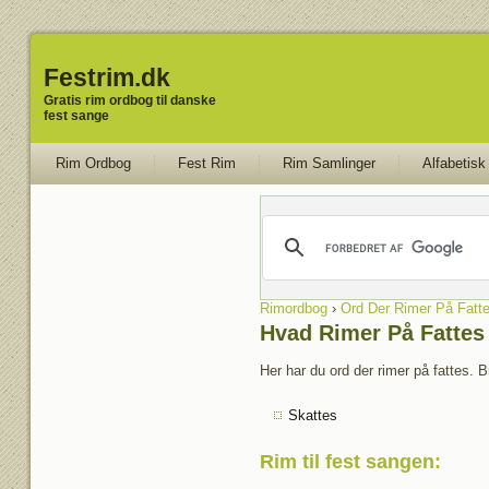
Festrim.dk
Gratis rim ordbog til danske
fest sange
Rim Ordbog
Fest Rim
Rim Samlinger
Alfabetisk
Rimordbog
›
Ord Der Rimer På Fatt
Hvad Rimer På Fattes
Her har du ord der rimer på fattes. B
Skattes
Rim til fest sangen
: