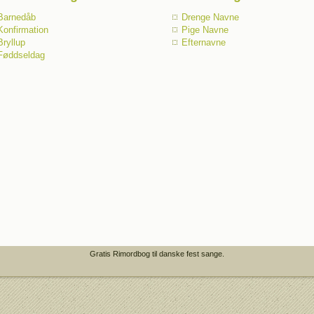
Barnedåb
Drenge Navne
Konfirmation
Pige Navne
Bryllup
Efternavne
Føddseldag
Gratis Rimordbog til danske fest sange.