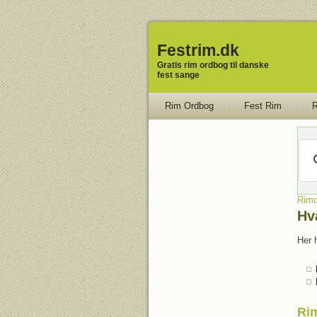
Festrim.dk
Gratis rim ordbog til danske
fest sange
Rim Ordbog
Fest Rim
R
Rimo
Hv
Her h
Rim