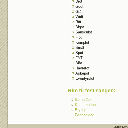
Drot
Godt
Gråt
Vådt
Råt
Bigot
Sansculot
Flot
Komplot
Småt
Spot
Få'T
Blåt
Havretot
Askepot
Eventyrslot
Rim til fest sangen
:
Barnedåb
Konfirmation
Bryllup
Føddseldag
Gratis Rim