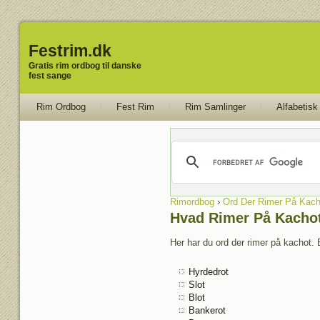
Festrim.dk
Gratis rim ordbog til danske
fest sange
Rim Ordbog
Fest Rim
Rim Samlinger
Alfabetisk
Rimordbog
›
Ord Der Rimer På Kach
Hvad Rimer På Kacho
Her har du ord der rimer på kachot. 
Hyrdedrot
Slot
Blot
Bankerot