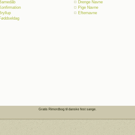
Barnedåb
Drenge Navne
Konfirmation
Pige Navne
Bryllup
Efternavne
Føddseldag
Gratis Rimordbog til danske fest sange.