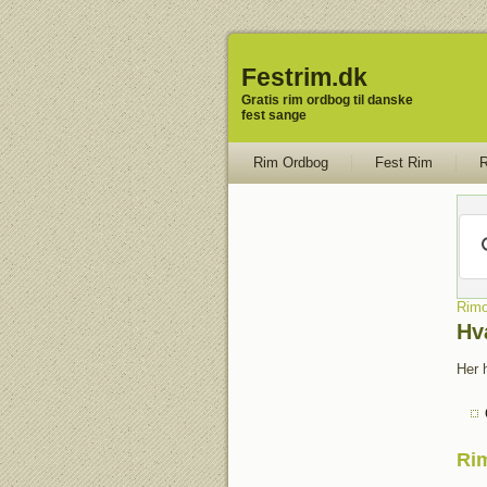
Festrim.dk
Gratis rim ordbog til danske
fest sange
Rim Ordbog
Fest Rim
R
Rimo
Hv
Her 
Rim