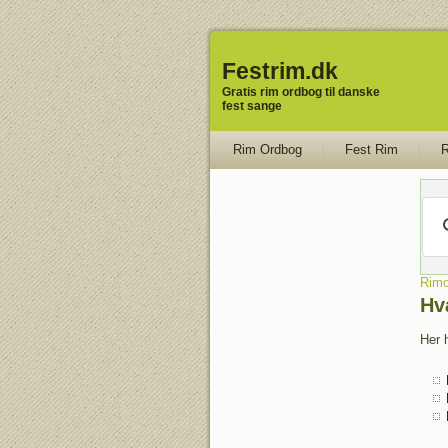
Festrim.dk
Gratis rim ordbog til danske
fest sange
Rim Ordbog
Fest Rim
R
Rimo
Hv
Her 