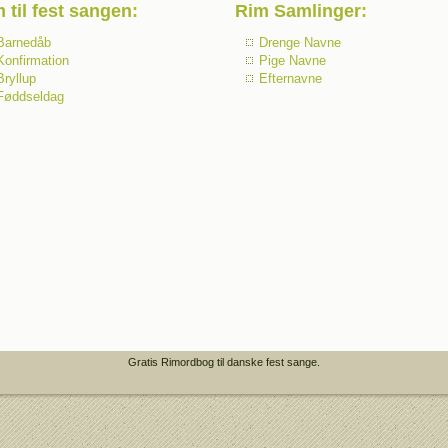
 til fest sangen
:
Rim Samlinger
:
Barnedåb
Drenge Navne
Konfirmation
Pige Navne
Bryllup
Efternavne
Føddseldag
Gratis Rimordbog til danske fest sange.