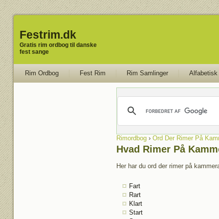
Festrim.dk
Gratis rim ordbog til danske
fest sange
Rim Ordbog
Fest Rim
Rim Samlinger
Alfabetisk
Rimordbog
›
Ord Der Rimer På Kam
Hvad Rimer På Kamm
Her har du ord der rimer på kammerat
Fart
Rart
Klart
Start