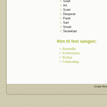
Snart
Art
Svart
Desperat
Parat
Sart
Smart
Skoleklart
Rim til fest sangen
:
Barnedåb
Konfirmation
Bryllup
Føddseldag
Gratis Rim