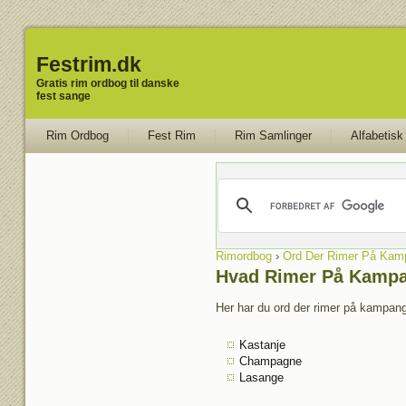
Festrim.dk
Gratis rim ordbog til danske
fest sange
Rim Ordbog
Fest Rim
Rim Samlinger
Alfabetisk
Rimordbog
›
Ord Der Rimer På Kam
Hvad Rimer På Kamp
Her har du ord der rimer på kampange
Kastanje
Champagne
Lasange