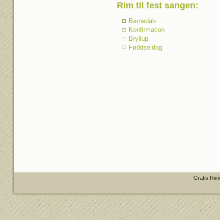
Rim til fest sangen
:
Barnedåb
Konfirmation
Bryllup
Føddseldag
Gratis Rim