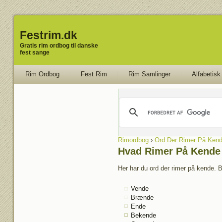
Festrim.dk
Gratis rim ordbog til danske
fest sange
Rim Ordbog
Fest Rim
Rim Samlinger
Alfabetisk
Rimordbog
›
Ord Der Rimer På Ken
Hvad Rimer På Kende
Her har du ord der rimer på kende. B
Vende
Brænde
Ende
Bekende