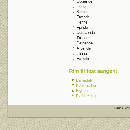
Optænde
Hende
Sende
Frænde
Henne
Fjende
Udspænde
Tænde
Derhenne
Afvende
Elende
Hænde
Rim til fest sangen
:
Barnedåb
Konfirmation
Bryllup
Føddseldag
Gratis Rim