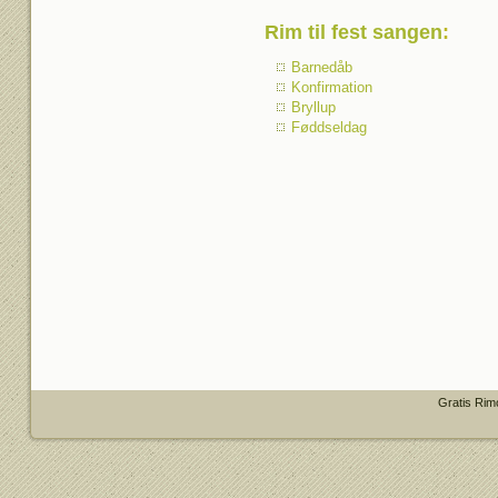
Rim til fest sangen
:
Barnedåb
Konfirmation
Bryllup
Føddseldag
Gratis Rim