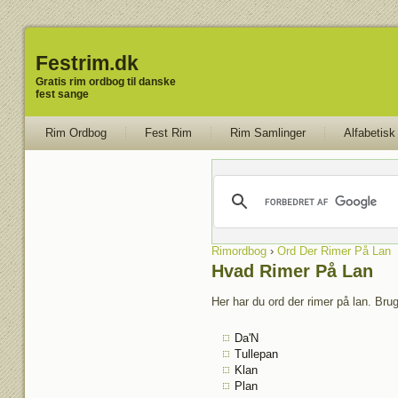
Festrim.dk
Gratis rim ordbog til danske
fest sange
Rim Ordbog
Fest Rim
Rim Samlinger
Alfabetisk
Rimordbog
›
Ord Der Rimer På Lan
Hvad Rimer På Lan
Her har du ord der rimer på lan. Brug
Da'N
Tullepan
Klan
Plan