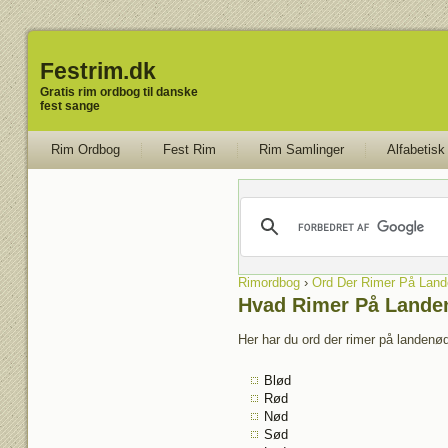
Festrim.dk
Gratis rim ordbog til danske
fest sange
Rim Ordbog
Fest Rim
Rim Samlinger
Alfabetisk
Rimordbog
›
Ord Der Rimer På Lan
Hvad Rimer På Lande
Her har du ord der rimer på landenød
Blød
Rød
Nød
Sød