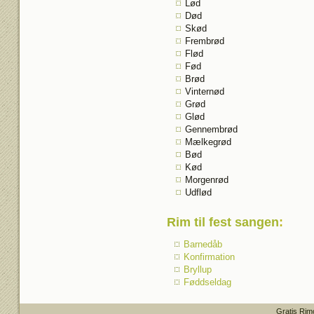
Lød
Død
Skød
Frembrød
Flød
Fød
Brød
Vinternød
Grød
Glød
Gennembrød
Mælkegrød
Bød
Kød
Morgenrød
Udflød
Rim til fest sangen
:
Barnedåb
Konfirmation
Bryllup
Føddseldag
Gratis Rim