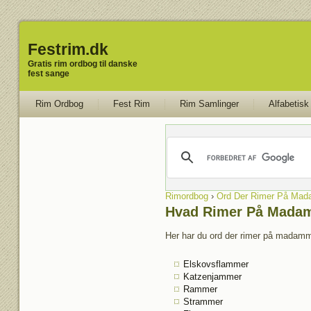
Festrim.dk
Gratis rim ordbog til danske
fest sange
Rim Ordbog
Fest Rim
Rim Samlinger
Alfabetisk
Rimordbog
›
Ord Der Rimer På Ma
Hvad Rimer På Mada
Her har du ord der rimer på madamme
Elskovsflammer
Katzenjammer
Rammer
Strammer