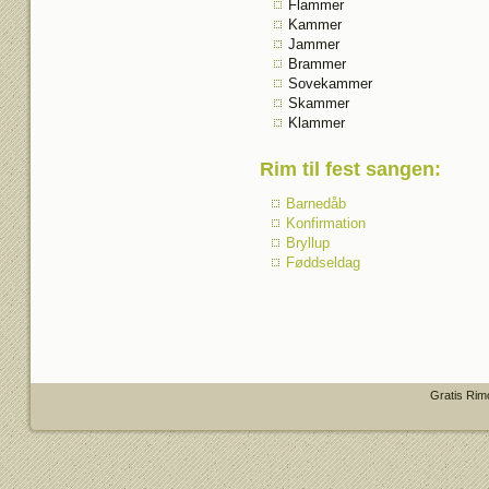
Flammer
Kammer
Jammer
Brammer
Sovekammer
Skammer
Klammer
Rim til fest sangen
:
Barnedåb
Konfirmation
Bryllup
Føddseldag
Gratis Rim