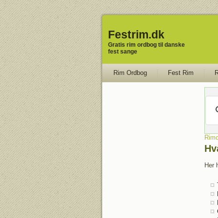
Festrim.dk
Gratis rim ordbog til danske
fest sange
Rim Ordbog
Fest Rim
R
Rimo
Hv
Her 