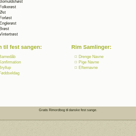
Bomuldshøst
Folkerøst
Øst
Forløst
Englerøst
Brøst
Vintertrøst
 til fest sangen
:
Rim Samlinger
:
Barnedåb
Drenge Navne
Konfirmation
Pige Navne
Bryllup
Efternavne
Føddseldag
Gratis Rimordbog til danske fest sange.