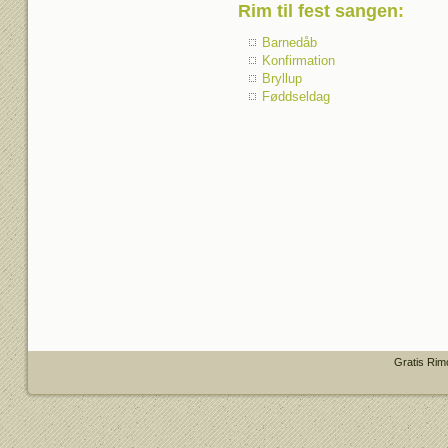
Rim til fest sangen
:
Barnedåb
Konfirmation
Bryllup
Føddseldag
Gratis Rim