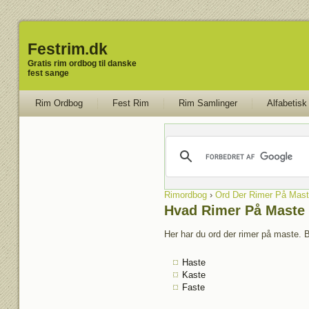
Festrim.dk
Gratis rim ordbog til danske
fest sange
Rim Ordbog
Fest Rim
Rim Samlinger
Alfabetisk
Rimordbog
›
Ord Der Rimer På Mast
Hvad Rimer På Maste
Her har du ord der rimer på maste. B
Haste
Kaste
Faste