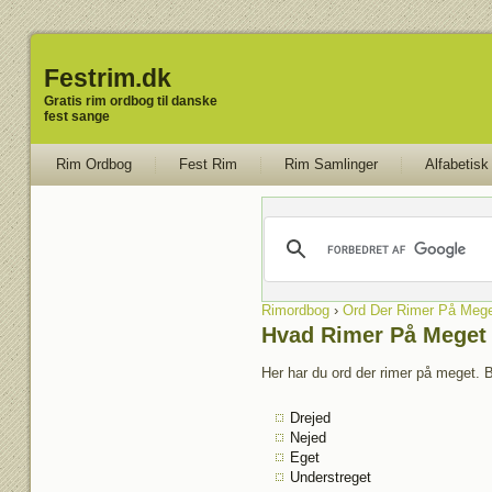
Festrim.dk
Gratis rim ordbog til danske
fest sange
Rim Ordbog
Fest Rim
Rim Samlinger
Alfabetisk
Rimordbog
›
Ord Der Rimer På Mege
Hvad Rimer På Meget
Her har du ord der rimer på meget. B
Drejed
Nejed
Eget
Understreget