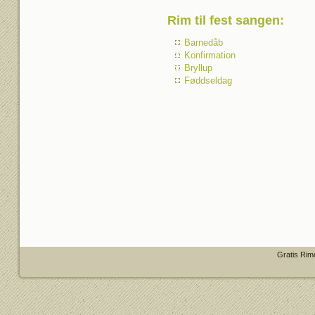
Rim til fest sangen
:
Barnedåb
Konfirmation
Bryllup
Føddseldag
Gratis Rim