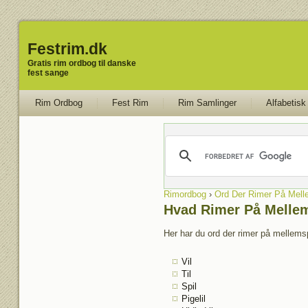
Festrim.dk
Gratis rim ordbog til danske
fest sange
Rim Ordbog
Fest Rim
Rim Samlinger
Alfabetisk
Rimordbog
›
Ord Der Rimer På Mell
Hvad Rimer På Mellem
Her har du ord der rimer på mellemsp
Vil
Til
Spil
Pigelil