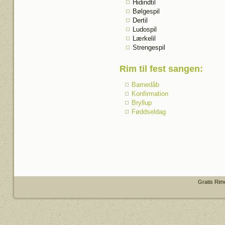
Hidindtil
Bølgespil
Dertil
Ludospil
Lærkelil
Strengespil
Rim til fest sangen
:
Barnedåb
Konfirmation
Bryllup
Føddseldag
Gratis Rim