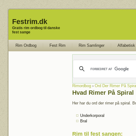
Festrim.dk
Gratis rim ordbog til danske
fest sange
Rim Ordbog
Fest Rim
Rim Samlinger
Alfabetisk
Rimordbog
›
Ord Der Rimer På Spira
Hvad Rimer På Spiral
Her har du ord der rimer på spiral. B
Underkorporal
Bral
Rim til fest sangen
: