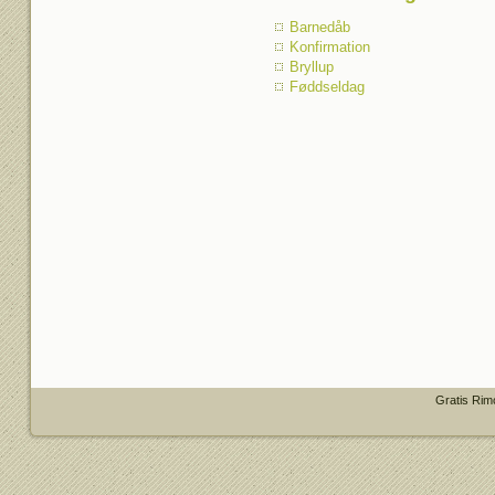
Barnedåb
Konfirmation
Bryllup
Føddseldag
Gratis Rim