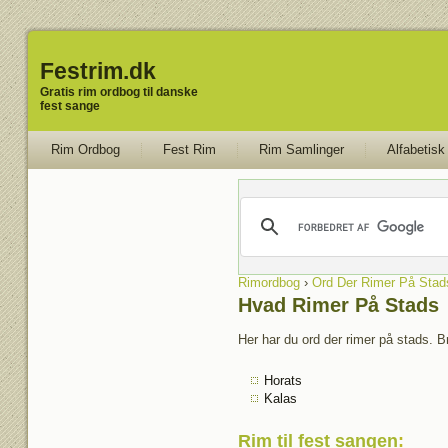
Festrim.dk
Gratis rim ordbog til danske
fest sange
Rim Ordbog
Fest Rim
Rim Samlinger
Alfabetisk
Rimordbog
›
Ord Der Rimer På Stad
Hvad Rimer På Stads
Her har du ord der rimer på stads. B
Horats
Kalas
Rim til fest sangen
: