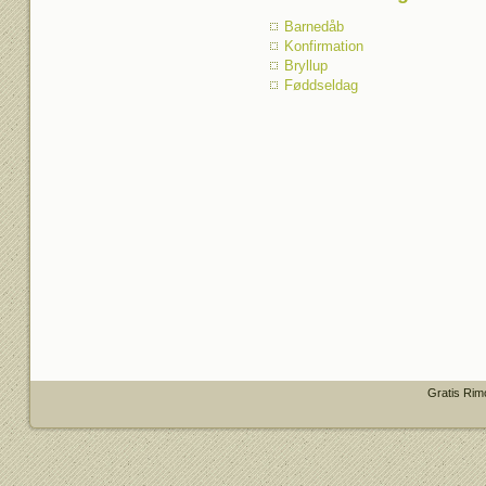
Barnedåb
Konfirmation
Bryllup
Føddseldag
Gratis Rim