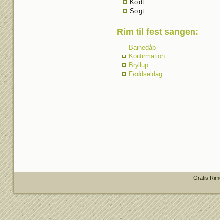
Koldt
Solgt
Rim til fest sangen
:
Barnedåb
Konfirmation
Bryllup
Føddseldag
Gratis Rim