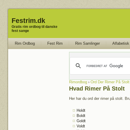
Festrim.dk
Gratis rim ordbog til danske
fest sange
Rim Ordbog
Fest Rim
Rim Samlinger
Alfabetisk
Rimordbog
›
Ord Der Rimer På Stolt
Hvad Rimer På Stolt
Her har du ord der rimer på stolt. Br
Holdt
Boldt
Goldt
Voldt