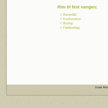
Rim til fest sangen
:
Barnedåb
Konfirmation
Bryllup
Føddseldag
Gratis Rim