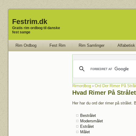
Festrim.dk
Gratis rim ordbog til danske
fest sange
Rim Ordbog
Fest Rim
Rim Samlinger
Alfabetisk
Rimordbog
›
Ord Der Rimer På Strål
Hvad Rimer På Strålet
Her har du ord der rimer på strålet. 
Bestrålet
Modersmålet
Estrålet
Målet