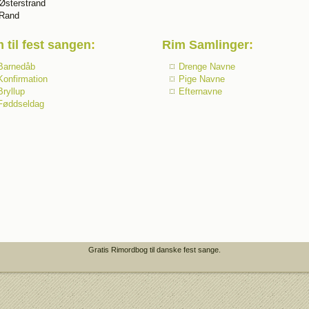
Østerstrand
Rand
 til fest sangen
:
Rim Samlinger
:
Barnedåb
Drenge Navne
Konfirmation
Pige Navne
Bryllup
Efternavne
Føddseldag
Gratis Rimordbog til danske fest sange.