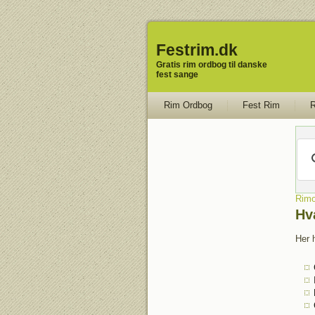
Festrim.dk
Gratis rim ordbog til danske
fest sange
Rim Ordbog
Fest Rim
R
Rimo
Hv
Her h