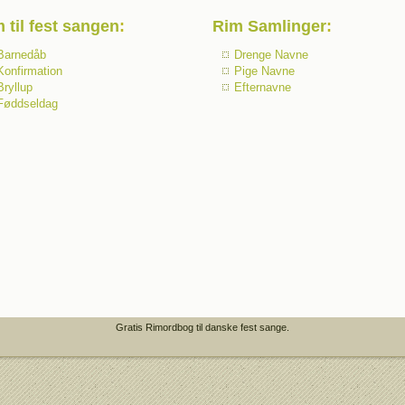
 til fest sangen
:
Rim Samlinger
:
Barnedåb
Drenge Navne
Konfirmation
Pige Navne
Bryllup
Efternavne
Føddseldag
Gratis Rimordbog til danske fest sange.