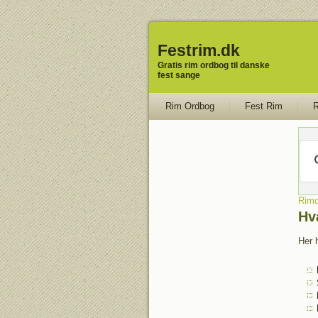
Festrim.dk
Gratis rim ordbog til danske
fest sange
Rim Ordbog
Fest Rim
R
Rimo
Hv
Her h