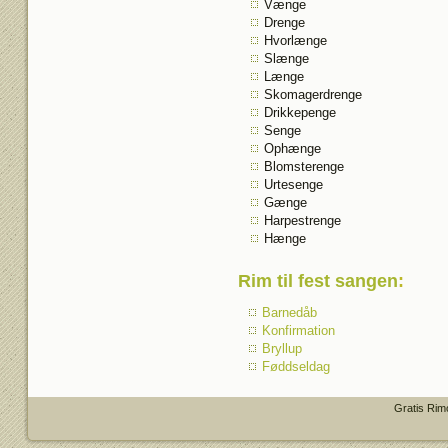
Vænge
Drenge
Hvorlænge
Slænge
Længe
Skomagerdrenge
Drikkepenge
Senge
Ophænge
Blomsterenge
Urtesenge
Gænge
Harpestrenge
Hænge
Rim til fest sangen
:
Barnedåb
Konfirmation
Bryllup
Føddseldag
Gratis Rim