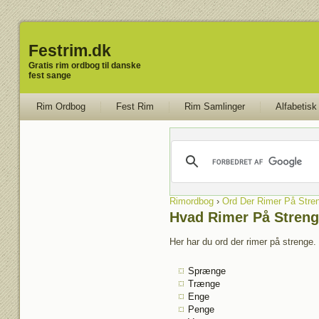
Festrim.dk
Gratis rim ordbog til danske
fest sange
Rim Ordbog
Fest Rim
Rim Samlinger
Alfabetisk
Rimordbog
›
Ord Der Rimer På Stre
Hvad Rimer På Streng
Her har du ord der rimer på strenge. 
Sprænge
Trænge
Enge
Penge