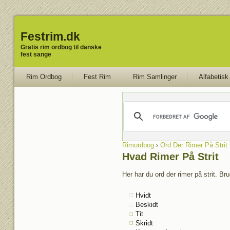
Festrim.dk
Gratis rim ordbog til danske
fest sange
Rim Ordbog
Fest Rim
Rim Samlinger
Alfabetisk
Rimordbog
›
Ord Der Rimer På Strit
Hvad Rimer På Strit
Her har du ord der rimer på strit. Br
Hvidt
Beskidt
Tit
Skridt