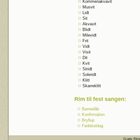
Kommenakvavit
Musvit
Lidt
Sit
Akvavit
Blidt
Milevidt
Frit
Vidt
Visit
Dit
Kvit
Stridt
Soleridt
Klitt
Skarreklitt
Rim til fest sangen
:
Barnedåb
Konfirmation
Bryllup
Føddseldag
Gratis Rim