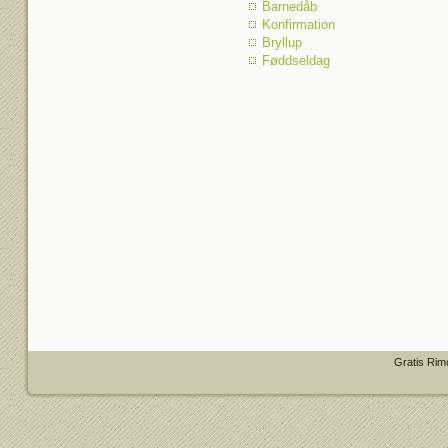
Barnedåb
Konfirmation
Bryllup
Føddseldag
Gratis Rim