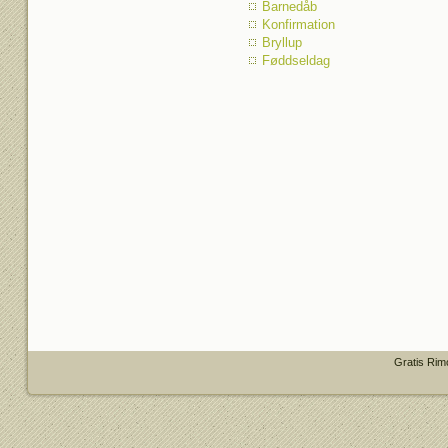
Barnedåb
Konfirmation
Bryllup
Føddseldag
Gratis Rim