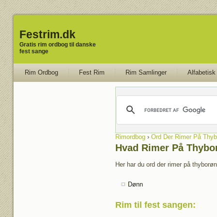
Festrim.dk
Gratis rim ordbog til danske
fest sange
Rim Ordbog
Fest Rim
Rim Samlinger
Alfabetisk
Rimordbog
›
Ord Der Rimer På Thyb
Hvad Rimer På Thybo
Her har du ord der rimer på thyborøn
Dønn
Rim til fest sangen
: