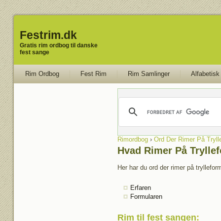
Festrim.dk
Gratis rim ordbog til danske
fest sange
Rim Ordbog
Fest Rim
Rim Samlinger
Alfabetisk
Rimordbog
›
Ord Der Rimer På Tryll
Hvad Rimer På Trylle
Her har du ord der rimer på tryllefor
Erfaren
Formularen
Rim til fest sangen
: