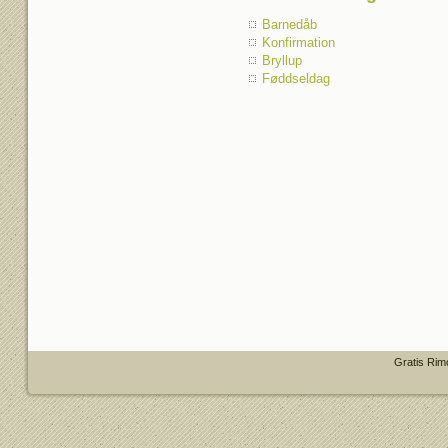
Barnedåb
Konfirmation
Bryllup
Føddseldag
Gratis Rim