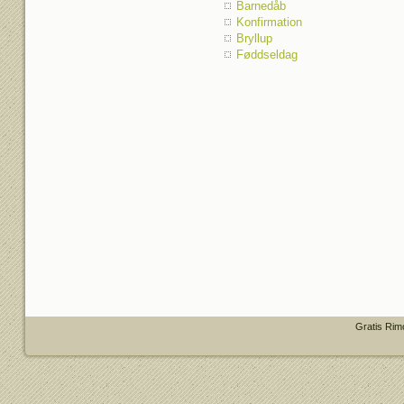
Barnedåb
Konfirmation
Bryllup
Føddseldag
Gratis Rim