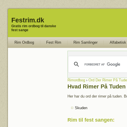
Festrim.dk
Gratis rim ordbog til danske
fest sange
Rim Ordbog
Fest Rim
Rim Samlinger
Alfabetisk
Rimordbog
›
Ord Der Rimer På Tude
Hvad Rimer På Tuden
Her har du ord der rimer på tuden. B
Skuden
Rim til fest sangen
: