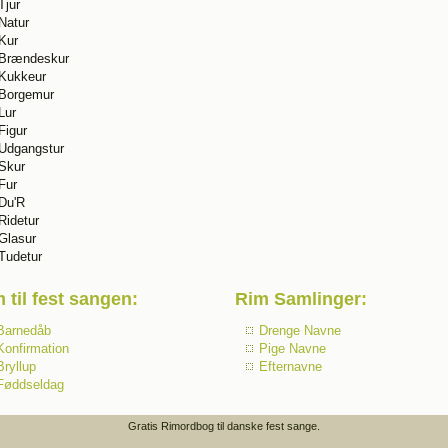
Tjur
Natur
Kur
Brændeskur
Kukkeur
Borgemur
Lur
Figur
Udgangstur
Skur
Fur
Du'R
Ridetur
Glasur
Tudetur
 til fest sangen
:
Rim Samlinger
:
Barnedåb
Drenge Navne
Konfirmation
Pige Navne
Bryllup
Efternavne
Føddseldag
Gratis Rimordbog til danske fest sange.