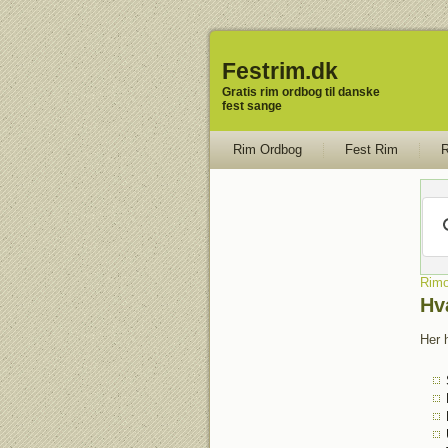
Festrim.dk
Gratis rim ordbog til danske
fest sange
Rim Ordbog
Fest Rim
R
Rimo
Hv
Her h