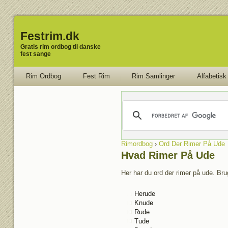
Festrim.dk
Gratis rim ordbog til danske
fest sange
Rim Ordbog
Fest Rim
Rim Samlinger
Alfabetisk
Rimordbog
›
Ord Der Rimer På Ude
Hvad Rimer På Ude
Her har du ord der rimer på ude. Bru
Herude
Knude
Rude
Tude