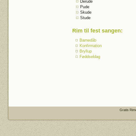
Derude
Pude
Skude
Stude
Rim til fest sangen
:
Barnedåb
Konfirmation
Bryllup
Føddseldag
Gratis Rim