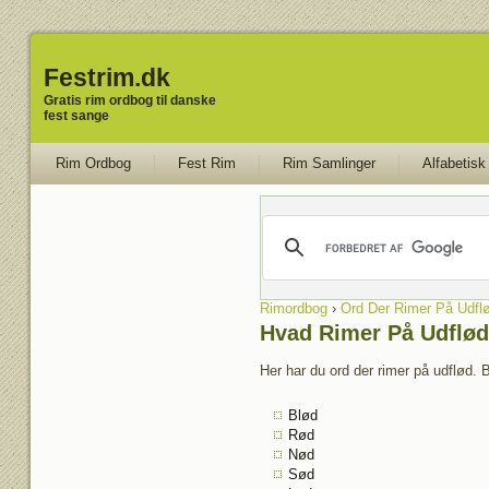
Festrim.dk
Gratis rim ordbog til danske
fest sange
Rim Ordbog
Fest Rim
Rim Samlinger
Alfabetisk
Rimordbog
›
Ord Der Rimer På Udfl
Hvad Rimer På Udflød
Her har du ord der rimer på udflød. B
Blød
Rød
Nød
Sød