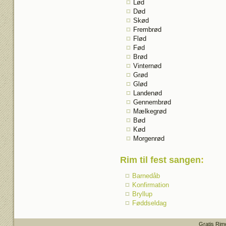
Lød
Død
Skød
Frembrød
Flød
Fød
Brød
Vinternød
Grød
Glød
Landenød
Gennembrød
Mælkegrød
Bød
Kød
Morgenrød
Rim til fest sangen
:
Barnedåb
Konfirmation
Bryllup
Føddseldag
Gratis Rim