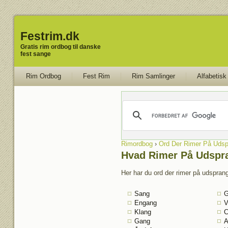
Festrim.dk
Gratis rim ordbog til danske
fest sange
Rim Ordbog
Fest Rim
Rim Samlinger
Alfabetisk
Rimordbog
›
Ord Der Rimer På Udsp
Hvad Rimer På Udspr
Her har du ord der rimer på udsprang
Sang
G
Engang
V
Klang
C
Gang
A