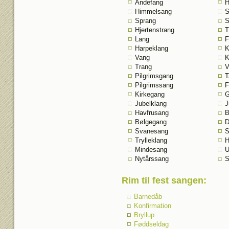
Åndefang
H
Himmelsang
S
Sprang
S
Hjertenstrang
T
Lang
F
Harpeklang
K
Vang
K
Trang
V
Pilgrimsgang
T
Pilgrimssang
F
Kirkegang
G
Jubelklang
J
Havfrusang
B
Bølgegang
D
Svanesang
S
Trylleklang
H
Mindesang
U
Nytårssang
S
Rim til fest sangen
:
Barnedåb
Konfirmation
Bryllup
Føddseldag