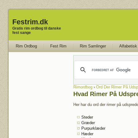
Festrim.dk
Gratis rim ordbog til danske
fest sange
Rim Ordbog
Fest Rim
Rim Samlinger
Alfabetisk
Rimordbog
›
Ord Der Rimer På Udsp
Hvad Rimer På Udspr
Her har du ord der rimer på udsprede
Steder
Græder
Purpurklæder
Hæder