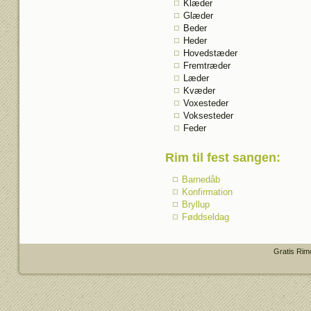
Klæder
Glæder
Beder
Heder
Hovedstæder
Fremtræder
Læder
Kvæder
Voxesteder
Voksesteder
Feder
Rim til fest sangen
:
Barnedåb
Konfirmation
Bryllup
Føddseldag
Gratis Rim