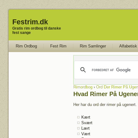
Festrim.dk
Gratis rim ordbog til danske
fest sange
Rim Ordbog
Fest Rim
Rim Samlinger
Alfabetisk
Rimordbog
›
Ord Der Rimer På Ugen
Hvad Rimer På Ugene
Her har du ord der rimer på ugenert. 
Kært
Svært
Lært
Vært