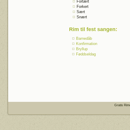
Fortært
Forkert
Sært
Snært
Rim til fest sangen
:
Barnedåb
Konfirmation
Bryllup
Føddseldag
Gratis Rim