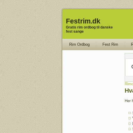
Festrim.dk
Gratis rim ordbog til danske
fest sange
Rim Ordbog
Fest Rim
R
Rimo
Hv
Her 