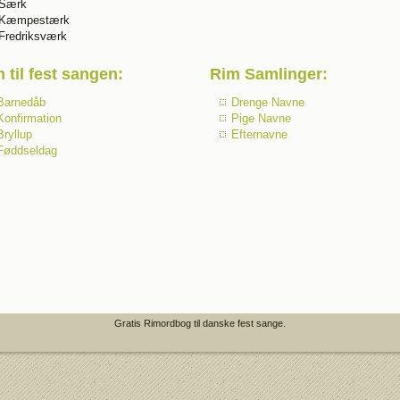
Særk
Kæmpestærk
Fredriksværk
 til fest sangen
:
Rim Samlinger
:
Barnedåb
Drenge Navne
Konfirmation
Pige Navne
Bryllup
Efternavne
Føddseldag
Gratis Rimordbog til danske fest sange.