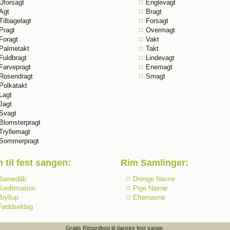
Uforsagt
Englevagt
Agt
Bragt
Tilbagelagt
Forsagt
Pragt
Overmagt
Foragt
Vakt
Palmetakt
Takt
Fuldbragt
Lindevagt
Farvepragt
Enemagt
Rosendragt
Smagt
Polkatakt
Lagt
Jagt
Svagt
Blomsterpragt
Tryllemagt
Sommerpragt
 til fest sangen
:
Rim Samlinger
:
Barnedåb
Drenge Navne
Konfirmation
Pige Navne
Bryllup
Efternavne
Føddseldag
Gratis Rimordbog til danske fest sange.