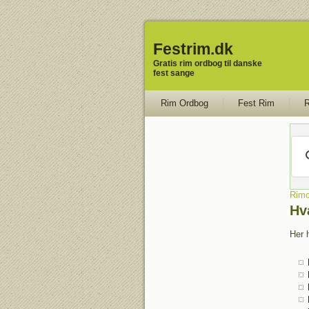
Festrim.dk
Gratis rim ordbog til danske
fest sange
Rim Ordbog
Fest Rim
R
Rimo
Hv
Her h